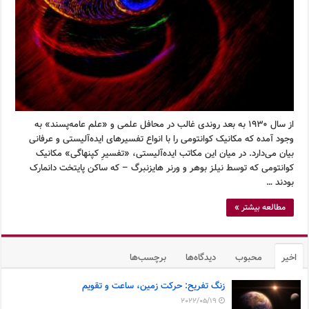
از سال ۱٩٣۰ به بعد روندی غالب در محافل علمی و «علم عامه‌پسند» به
وجود آمده که مکانیک کوانتومی را با انواع تفسیرهای ایده‌آلیستی و عرفانی
بیان می‌دارد. در میان این مکاتب ایده‌آلیستی، «تفسیرِ کپنهاگی» مکانیک
کوانتومی که توسط نیلز بوهر و ورنر هایزنبرگ – که ساکن پایتخت دانمارک
بودند …
مطالعه بیشتر »
اخیر
محبوب
دیدگاه‌ها
برچسب‌ها
زنگ تفریح: حرکت زمین، ساعت و تقویم
2022/05/19