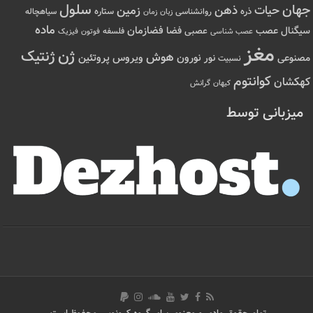
سلول
جهان
حیات
ذهن
زمین
ذره
ستاره
روانشناسی
زمان
سیاهچاله
زبان
ماده
عصب
فضازمان
سیگنال
فضا
عصبی
عصب شناسی
فلسفه
فوتون
فیزیک
مغز
ژن
ژنتیک
هوش
ویروس
نور
نورون
پروتئین
مصنوعی
نسبیت
کوانتوم
کهکشان
کیهان
گرانش
میزبانی توسط