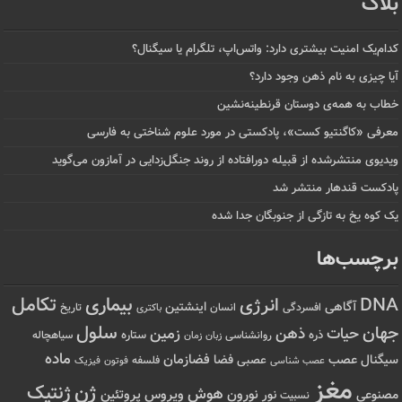
بلاگ
کدام‌یک امنیت بیشتری دارد: واتس‌اپ، تلگرام یا سیگنال؟
آیا چیزی به نام ذهن وجود دارد؟
خطاب به همه‌ی دوستان قرنطینه‌نشین
معرفی «کاگنتیو کست»، پادکستی در مورد علوم شناختی به فارسی
ویدیوی منتشرشده از قبیله دورافتاده‌ از روند جنگل‌زدایی در آمازون می‌گوید
پادکست قندهار منتشر شد
یک کوه یخ به تازگی از جنوبگان جدا شده
برچسب‌ها
تکامل
بیماری
DNA
انرژی
آگاهی
اینشتین
افسردگی
انسان
تاریخ
باکتری
سلول
جهان
حیات
ذهن
زمین
ذره
ستاره
روانشناسی
زمان
سیاهچاله
زبان
ماده
عصب
فضازمان
سیگنال
فضا
عصبی
عصب شناسی
فلسفه
فوتون
فیزیک
مغز
ژن
ژنتیک
هوش
ویروس
نور
نورون
پروتئین
مصنوعی
نسبیت