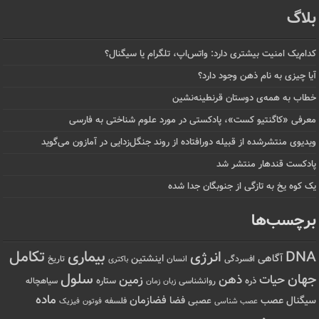
بلاگ
کدام‌یک امنیت بیشتری دارد: واتس‌اپ، تلگرام یا سیگنال؟
آیا چیزی به نام ذهن وجود دارد؟
خطاب به همه‌ی دوستان قرنطینه‌نشین
معرفی «کاگنتیو کست»، پادکستی در مورد علوم شناختی به فارسی
ویدیوی منتشرشده از قبیله دورافتاده‌ از روند جنگل‌زدایی در آمازون می‌گوید
پادکست قندهار منتشر شد
یک کوه یخ به تازگی از جنوبگان جدا شده
برچسب‌ها
تکامل
بیماری
DNA
انرژی
آگاهی
اینشتین
افسردگی
انسان
تاریخ
باکتری
سلول
جهان
حیات
ذهن
زمین
ذره
ستاره
روانشناسی
زمان
سیاهچاله
زبان
ماده
عصب
فضازمان
سیگنال
فضا
عصبی
عصب شناسی
فلسفه
فوتون
فیزیک