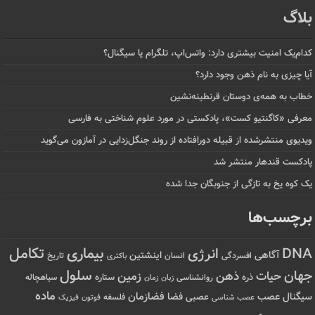
بلاگ
کدام‌یک امنیت بیشتری دارد: واتس‌اپ، تلگرام یا سیگنال؟
آیا چیزی به نام ذهن وجود دارد؟
خطاب به همه‌ی دوستان قرنطینه‌نشین
معرفی «کاگنتیو کست»، پادکستی در مورد علوم شناختی به فارسی
ویدیوی منتشرشده از قبیله دورافتاده‌ از روند جنگل‌زدایی در آمازون می‌گوید
پادکست قندهار منتشر شد
یک کوه یخ به تازگی از جنوبگان جدا شده
برچسب‌ها
تکامل
بیماری
DNA
انرژی
آگاهی
اینشتین
افسردگی
انسان
تاریخ
باکتری
سلول
جهان
حیات
ذهن
زمین
ذره
ستاره
روانشناسی
زمان
سیاهچاله
زبان
ماده
عصب
فضازمان
سیگنال
فضا
عصبی
عصب شناسی
فلسفه
فوتون
فیزیک