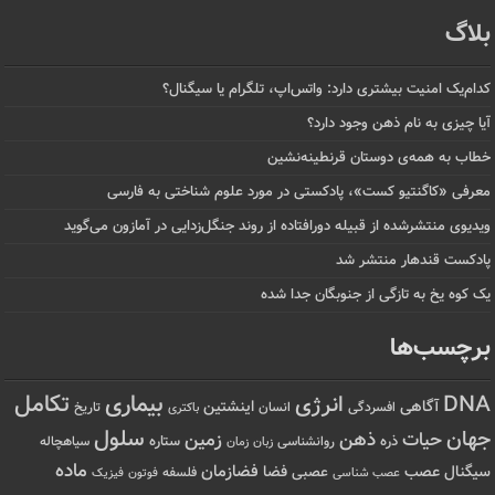
بلاگ
کدام‌یک امنیت بیشتری دارد: واتس‌اپ، تلگرام یا سیگنال؟
آیا چیزی به نام ذهن وجود دارد؟
خطاب به همه‌ی دوستان قرنطینه‌نشین
معرفی «کاگنتیو کست»، پادکستی در مورد علوم شناختی به فارسی
ویدیوی منتشرشده از قبیله دورافتاده‌ از روند جنگل‌زدایی در آمازون می‌گوید
پادکست قندهار منتشر شد
یک کوه یخ به تازگی از جنوبگان جدا شده
برچسب‌ها
تکامل
بیماری
DNA
انرژی
آگاهی
اینشتین
افسردگی
انسان
تاریخ
باکتری
سلول
جهان
حیات
ذهن
زمین
ذره
ستاره
روانشناسی
زمان
سیاهچاله
زبان
ماده
عصب
فضازمان
سیگنال
فضا
عصبی
عصب شناسی
فلسفه
فوتون
فیزیک