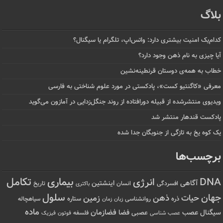
بلاگ
کدام‌یک امنیت بیشتری دارد: واتس‌اپ، تلگرام یا سیگنال؟
آیا چیزی به نام ذهن وجود دارد؟
خطاب به همه‌ی دوستان قرنطینه‌نشین
معرفی «کاگنتیو کست»، پادکستی در مورد علوم شناختی به فارسی
ویدیوی منتشرشده از قبیله دورافتاده‌ از روند جنگل‌زدایی در آمازون می‌گوید
پادکست قندهار منتشر شد
یک کوه یخ به تازگی از جنوبگان جدا شده
برچسب‌ها
تکامل
بیماری
DNA
انرژی
آگاهی
اینشتین
افسردگی
انسان
تاریخ
باکتری
سلول
جهان
حیات
ذهن
زمین
ذره
ستاره
روانشناسی
زمان
سیاهچاله
زبان
ماده
عصب
فضازمان
سیگنال
فضا
عصبی
عصب شناسی
فلسفه
فوتون
فیزیک