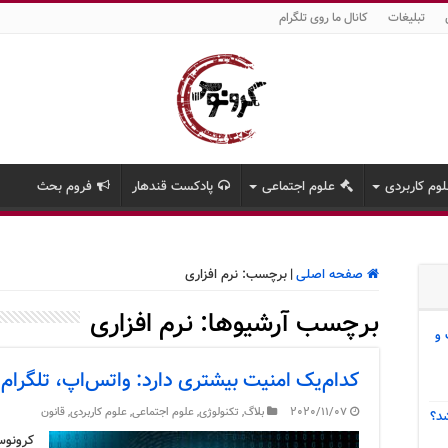
تبلیغات
کانال ما روی تلگرام
وم کاربردی
علوم اجتماعی
پادکست قندهار
فروم بحث
صفحه اصلی
|
برچسب:
نرم افزاری
برچسب آرشیوها:
نرم افزاری
 و
کدام‌یک امنیت بیشتری دارد: واتس‌اپ، تلگرام 
2020/11/07
بلاگ
,
تکنولوژی
,
علوم اجتماعی
,
علوم کاربردی
,
قانون
د؟
کرونوس