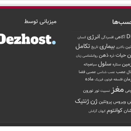
سب‌ها
میزبانی توسط
D
انرژی
آگاهی
افسردگی
انسان
تکامل
بیماری
ین
تاریخ
باکتری
ن
حیات
ذهن
ذره
روانشناسی
زبان
سلول
مین
ستاره
سیاهچاله
عصب
ال
فضا
عصبی
عصب شناسی
ماده
مان
فلسفه
فوتون
فیزیک
مغز
نور
نورون
عی
نسبیت
ژن
ژنتیک
ویروس
پروتئین
کوانتوم
ان
کیهان
گرانش