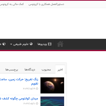
دستورالعمل همکاری با کرونوس
کمک مالی به کرونوس
ویدیوها
علوم طبیعی
عل
اخیر
محبوب
دیدگاه‌ها
برچسب‌ها
زنگ تفریح: حرکت زمین، ساعت
تقویم
2022/05/19
میدان کوانتومی چگونه کشف ش
2022/05/11