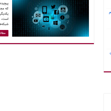
پیچیده 
که مجمو
م
یکدیگر 
است، د
شبکه‌ه
مطالع