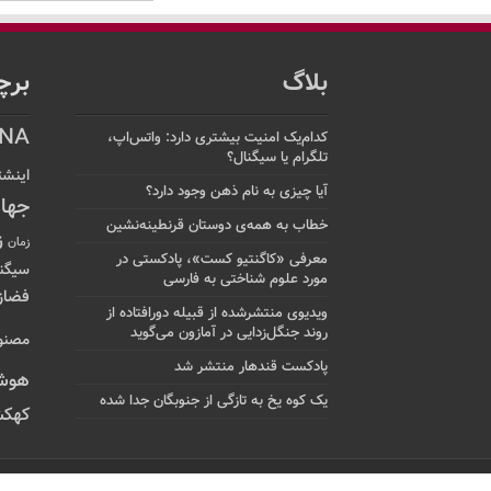
بلاگ
برچ
NA
کدام‌یک امنیت بیشتری دارد: واتس‌اپ،
تلگرام یا سیگنال؟
اینشت
آیا چیزی به نام ذهن وجود دارد؟
جها
خطاب به همه‌ی دوستان قرنطینه‌نشین
ز
زمان
معرفی «کاگنتیو کست»، پادکستی در
سیگن
مورد علوم شناختی به فارسی
فضاز
ویدیوی منتشرشده از قبیله دورافتاده‌ از
روند جنگل‌زدایی در آمازون می‌گوید
مصنو
پادکست قندهار منتشر شد
هوش
یک کوه یخ به تازگی از جنوبگان جدا شده
کهکش