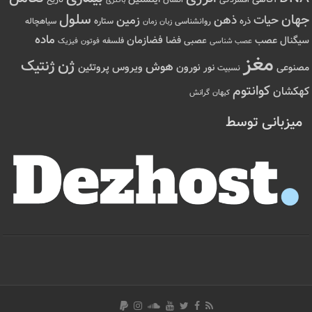
افسردگی
انسان
تاریخ
باکتری
سلول
جهان
حیات
ذهن
زمین
ذره
ستاره
روانشناسی
زمان
سیاهچاله
زبان
ماده
عصب
فضازمان
سیگنال
فضا
عصبی
عصب شناسی
فلسفه
فوتون
فیزیک
مغز
ژن
ژنتیک
هوش
ویروس
نور
نورون
پروتئین
مصنوعی
نسبیت
کوانتوم
کهکشان
کیهان
گرانش
میزبانی توسط