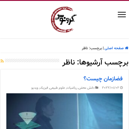
صفحه اصلی
|
برچسب:
ناظر
برچسب آرشیوها:
ناظر
فضازمان چیست؟
2022/01/02
دانش محض
,
ریاضیات
,
علوم طبیعی
,
فیزیک
,
ویدیو