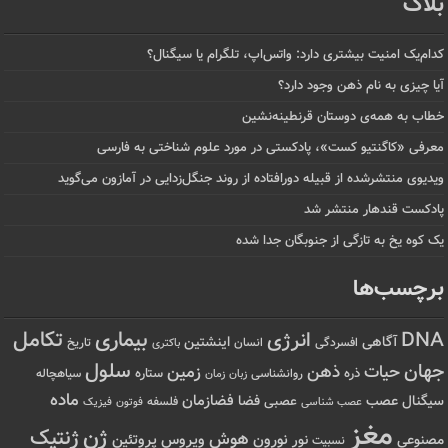
بلاگ
کدام‌یک امنیت بیشتری دارد: واتس‌اپ، تلگرام یا سیگنال؟
آیا چیزی به نام ذهن وجود دارد؟
خطاب به همه‌ی دوستان قرنطینه‌نشین
معرفی «کاگنتیو کست»، پادکستی در مورد علوم شناختی به فارسی
ویدیوی منتشرشده از قبیله دورافتاده‌ از روند جنگل‌زدایی در آمازون می‌گوید
پادکست قندهار منتشر شد
یک کوه یخ به تازگی از جنوبگان جدا شده
برچسب‌ها
تکامل
بیماری
DNA
انرژی
آگاهی
اینشتین
افسردگی
انسان
تاریخ
باکتری
سلول
جهان
حیات
ذهن
زمین
ذره
ستاره
روانشناسی
زمان
سیاهچاله
زبان
ماده
عصب
فضازمان
سیگنال
فضا
عصبی
عصب شناسی
فلسفه
فوتون
فیزیک
مغز
ژن
ژنتیک
هوش
ویروس
نور
نورون
پروتئین
مصنوعی
نسبیت