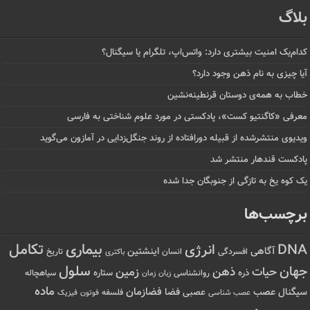
بلاگ
کدام‌یک امنیت بیشتری دارد: واتس‌اپ، تلگرام یا سیگنال؟
آیا چیزی به نام ذهن وجود دارد؟
خطاب به همه‌ی دوستان قرنطینه‌نشین
معرفی «کاگنتیو کست»، پادکستی در مورد علوم شناختی به فارسی
ویدیوی منتشرشده از قبیله دورافتاده‌ از روند جنگل‌زدایی در آمازون می‌گوید
پادکست قندهار منتشر شد
یک کوه یخ به تازگی از جنوبگان جدا شده
برچسب‌ها
تکامل
بیماری
DNA
انرژی
آگاهی
اینشتین
افسردگی
انسان
تاریخ
باکتری
سلول
جهان
حیات
ذهن
زمین
ذره
ستاره
روانشناسی
زمان
سیاهچاله
زبان
ماده
عصب
فضازمان
سیگنال
فضا
عصبی
عصب شناسی
فلسفه
فوتون
فیزیک