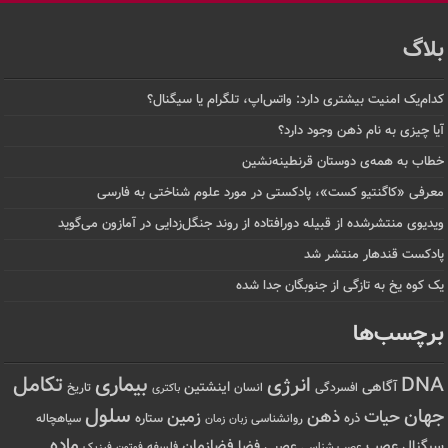
بلاگ
کدام‌یک امنیت بیشتری دارد: واتس‌اپ، تلگرام یا سیگنال؟
آیا چیزی به نام ذهن وجود دارد؟
خطاب به همه‌ی دوستان قرنطینه‌نشین
معرفی «کاگنتیو کست»، پادکستی در مورد علوم شناختی به فارسی
ویدیوی منتشرشده از قبیله دورافتاده‌ از روند جنگل‌زدایی در آمازون می‌گوید
پادکست قندهار منتشر شد
یک کوه یخ به تازگی از جنوبگان جدا شده
برچسب‌ها
تکامل
بیماری
DNA
انرژی
آگاهی
اینشتین
افسردگی
انسان
تاریخ
باکتری
سلول
جهان
حیات
ذهن
زمین
ذره
ستاره
روانشناسی
زمان
سیاهچاله
زبان
ماده
عصب
فضازمان
سیگنال
فضا
عصبی
عصب شناسی
فلسفه
فوتون
فیزیک