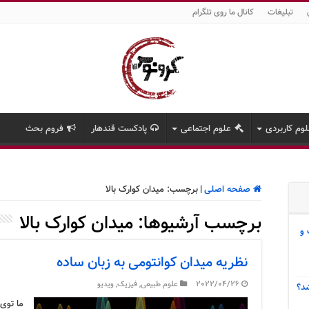
تبلیغات
کانال ما روی تلگرام
وم کاربردی
علوم اجتماعی
پادکست قندهار
فروم بحث
صفحه اصلی
|
برچسب:
میدان کوارک بالا
برچسب آرشیوها:
میدان کوارک بالا
 و
نظریه میدان کوانتومی به زبان ساده
2022/04/26
علوم طبیعی
,
فیزیک
,
ویدیو
د؟