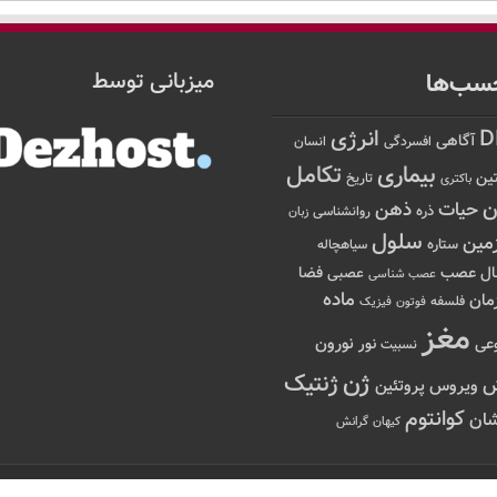
سب‌ها
میزبانی توسط
D
انرژی
آگاهی
افسردگی
انسان
تکامل
بیماری
ین
تاریخ
باکتری
ن
حیات
ذهن
ذره
روانشناسی
زبان
سلول
مین
ستاره
سیاهچاله
عصب
ال
فضا
عصبی
عصب شناسی
ماده
مان
فلسفه
فوتون
فیزیک
مغز
نور
نورون
عی
نسبیت
ژن
ژنتیک
ویروس
پروتئین
کوانتوم
ان
کیهان
گرانش