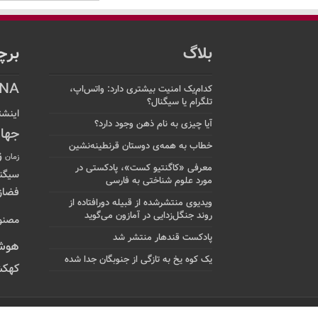
بلاگ
برچ
NA
کدام‌یک امنیت بیشتری دارد: واتس‌اپ،
تلگرام یا سیگنال؟
اینشت
آیا چیزی به نام ذهن وجود دارد؟
جها
خطاب به همه‌ی دوستان قرنطینه‌نشین
ز
زمان
معرفی «کاگنتیو کست»، پادکستی در
سیگن
مورد علوم شناختی به فارسی
فضاز
ویدیوی منتشرشده از قبیله دورافتاده‌ از
روند جنگل‌زدایی در آمازون می‌گوید
مصنو
پادکست قندهار منتشر شد
هوش
یک کوه یخ به تازگی از جنوبگان جدا شده
کهکش