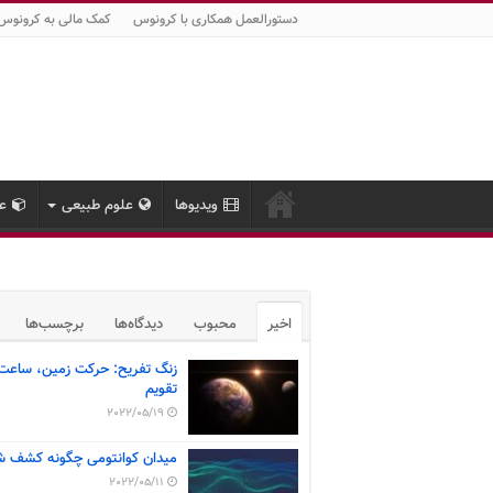
دستورالعمل همکاری با کرونوس
کمک مالی به کرونوس
ویدیوها
علوم طبیعی
عل
اخیر
محبوب
دیدگاه‌ها
برچسب‌ها
زنگ تفریح: حرکت زمین، ساعت
تقویم
2022/05/19
میدان کوانتومی چگونه کشف ش
2022/05/11