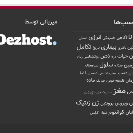
سب‌ها
میزبانی توسط
D
انرژی
آگاهی
افسردگی
انسان
تکامل
بیماری
ین
تاریخ
باکتری
ن
حیات
ذهن
ذره
روانشناسی
زبان
سلول
مین
ستاره
سیاهچاله
عصب
ال
فضا
عصبی
عصب شناسی
ماده
مان
فلسفه
فوتون
فیزیک
مغز
نور
نورون
عی
نسبیت
ژن
ژنتیک
ویروس
پروتئین
کوانتوم
ان
کیهان
گرانش