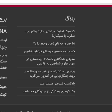
بلاگ
برچ
NA
کدام‌یک امنیت بیشتری دارد: واتس‌اپ،
تلگرام یا سیگنال؟
اینشت
آیا چیزی به نام ذهن وجود دارد؟
جها
خطاب به همه‌ی دوستان قرنطینه‌نشین
ز
زمان
معرفی «کاگنتیو کست»، پادکستی در
سیگن
مورد علوم شناختی به فارسی
فضاز
ویدیوی منتشرشده از قبیله دورافتاده‌ از
روند جنگل‌زدایی در آمازون می‌گوید
مصنو
پادکست قندهار منتشر شد
هوش
یک کوه یخ به تازگی از جنوبگان جدا شده
کهکش