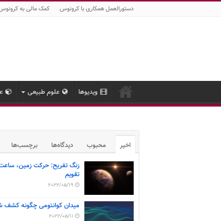
دستورالعمل همکاری با کرونوس
کمک مالی به کرونوس
ویدیوها
علوم طبیعی
عل
اخیر
محبوب
دیدگاه‌ها
برچسب‌ها
زنگ تفریح: حرکت زمین، ساعت
تقویم
2022/05/19
میدان کوانتومی چگونه کشف ش
2022/05/11