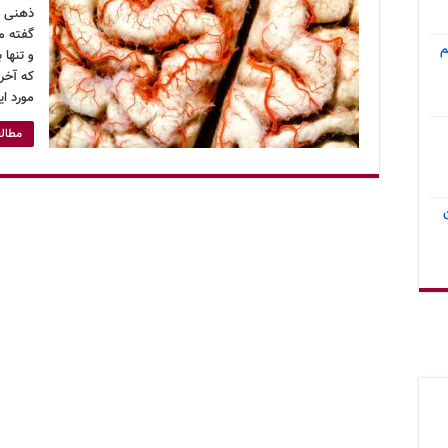
ذهنی اس
گفته م
م
و تنها 
که آخر
مورد ا
مطالع