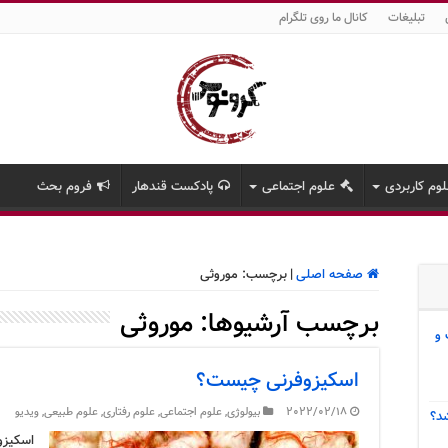
تبلیغات
کانال ما روی تلگرام
وم کاربردی
علوم اجتماعی
پادکست قندهار
فروم بحث
صفحه اصلی
|
برچسب:
موروثی
برچسب آرشیوها:
موروثی
 و
اسکیزوفرنی چیست؟
2022/02/18
بیولوژی
,
علوم اجتماعی
,
علوم رفتاری
,
علوم طبیعی
,
ویدیو
د؟
اسکیزو