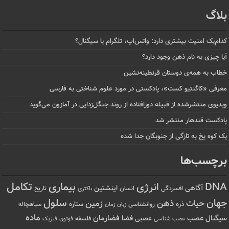
بلاگ
کدام‌یک امنیت بیشتری دارد: واتس‌اپ، تلگرام یا سیگنال؟
آیا چیزی به نام ذهن وجود دارد؟
خطاب به همه‌ی دوستان قرنطینه‌نشین
معرفی «کاگنتیو کست»، پادکستی در مورد علوم شناختی به فارسی
ویدیوی منتشرشده از قبیله دورافتاده‌ از روند جنگل‌زدایی در آمازون می‌گوید
پادکست قندهار منتشر شد
یک کوه یخ به تازگی از جنوبگان جدا شده
برچسب‌ها
تکامل
بیماری
DNA
انرژی
آگاهی
اینشتین
افسردگی
انسان
تاریخ
باکتری
سلول
جهان
حیات
ذهن
زمین
ذره
ستاره
روانشناسی
زمان
سیاهچاله
زبان
ماده
عصب
فضازمان
سیگنال
فضا
عصبی
عصب شناسی
فلسفه
فوتون
فیزیک