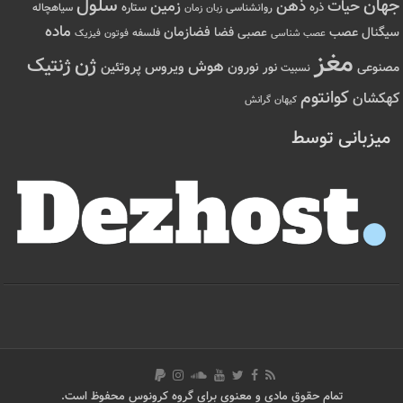
سلول
جهان
حیات
ذهن
زمین
ذره
ستاره
روانشناسی
زمان
سیاهچاله
زبان
ماده
عصب
فضازمان
سیگنال
فضا
عصبی
عصب شناسی
فلسفه
فوتون
فیزیک
مغز
ژن
ژنتیک
هوش
ویروس
نور
نورون
پروتئین
مصنوعی
نسبیت
کوانتوم
کهکشان
کیهان
گرانش
میزبانی توسط
تمام حقوق مادی و معنوی برای گروه کرونوس محفوظ است.