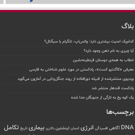
بلاگ
کدام‌یک امنیت بیشتری دارد: واتس‌اپ، تلگرام یا سیگنال؟
آیا چیزی به نام ذهن وجود دارد؟
خطاب به همه‌ی دوستان قرنطینه‌نشین
معرفی «کاگنتیو کست»، پادکستی در مورد علوم شناختی به فارسی
ویدیوی منتشرشده از قبیله دورافتاده‌ از روند جنگل‌زدایی در آمازون می‌گوید
پادکست قندهار منتشر شد
یک کوه یخ به تازگی از جنوبگان جدا شده
برچسب‌ها
تکامل
بیماری
DNA
انرژی
آگاهی
اینشتین
افسردگی
انسان
تاریخ
باکتری