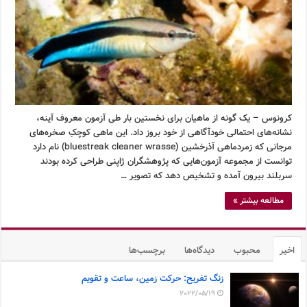
کرونوس – یک گونه از ماهیان برای نخستین بار طی آزمون معروف آینه،
نشانه‌های احتمالی خودآگاهی از خود بروز داد. این ماهی کوچکِ صخره‌های
مرجانی که زمردماهی آذرخشین (bluestreak cleaner wrasse) نام دارد
توانست از مجموعه آزمون‌هایی که پژوهشگران ژاپنی طراحی کرده بودند
سربلند بیرون آمده و تشخیص دهد که تصویر …
مطالعه بیشتر »
اخیر
محبوب
دیدگاه‌ها
برچسب‌ها
زنگ تفریح: حرکت زمین، ساعت و تقویم
2022/05/19