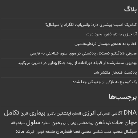
بلاگ
کدام‌یک امنیت بیشتری دارد: واتس‌اپ، تلگرام یا سیگنال؟
آیا چیزی به نام ذهن وجود دارد؟
خطاب به همه‌ی دوستان قرنطینه‌نشین
معرفی «کاگنتیو کست»، پادکستی در مورد علوم شناختی به فارسی
ویدیوی منتشرشده از قبیله دورافتاده‌ از روند جنگل‌زدایی در آمازون می‌گوید
پادکست قندهار منتشر شد
یک کوه یخ به تازگی از جنوبگان جدا شده
برچسب‌ها
تکامل
بیماری
DNA
انرژی
آگاهی
اینشتین
افسردگی
انسان
تاریخ
باکتری
سلول
جهان
حیات
ذهن
زمین
ذره
ستاره
روانشناسی
زمان
سیاهچاله
زبان
ماده
عصب
فضازمان
سیگنال
فضا
عصبی
عصب شناسی
فلسفه
فوتون
فیزیک