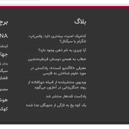
بلاگ
برچ
NA
کدام‌یک امنیت بیشتری دارد: واتس‌اپ،
تلگرام یا سیگنال؟
اینشت
آیا چیزی به نام ذهن وجود دارد؟
جها
خطاب به همه‌ی دوستان قرنطینه‌نشین
ز
زمان
معرفی «کاگنتیو کست»، پادکستی در
سیگن
مورد علوم شناختی به فارسی
فضاز
ویدیوی منتشرشده از قبیله دورافتاده‌ از
روند جنگل‌زدایی در آمازون می‌گوید
مصنو
پادکست قندهار منتشر شد
هوش
یک کوه یخ به تازگی از جنوبگان جدا شده
کهکش