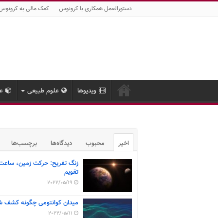
دستورالعمل همکاری با کرونوس
کمک مالی به کرونوس
ویدیوها
علوم طبیعی
عل
اخیر
محبوب
دیدگاه‌ها
برچسب‌ها
زنگ تفریح: حرکت زمین، ساعت
تقویم
2022/05/19
میدان کوانتومی چگونه کشف ش
2022/05/11