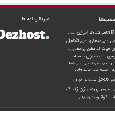
سب‌ها
میزبانی توسط
D
انرژی
آگاهی
افسردگی
انسان
تکامل
بیماری
ین
تاریخ
باکتری
ن
حیات
ذهن
ذره
روانشناسی
زبان
سلول
مین
ستاره
سیاهچاله
عصب
ال
فضا
عصبی
عصب شناسی
ماده
مان
فلسفه
فوتون
فیزیک
مغز
نور
نورون
عی
نسبیت
ژن
ژنتیک
ویروس
پروتئین
کوانتوم
ان
کیهان
گرانش