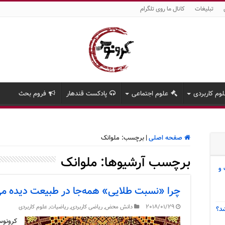
تبلیغات
کانال ما روی تلگرام
وم کاربردی
علوم اجتماعی
پادکست قندهار
فروم بحث
صفحه اصلی
|
برچسب:
ملوانک
برچسب آرشیوها:
ملوانک
 و
چرا «نسبت طلایی» همه‌جا در طبیعت دیده م
2018/01/29
دانش محض
,
ریاضی کاربردی
,
ریاضیات
,
علوم کاربردی
د؟
کرونوس