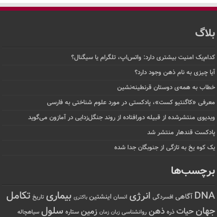
بلاگ
کدام‌یک امنیت بیشتری دارد: واتس‌اپ، تلگرام یا سیگنال؟
آیا چیزی به نام ذهن وجود دارد؟
خطاب به همه‌ی دوستان قرنطینه‌نشین
معرفی «کاگنتیو کست»، پادکستی در مورد علوم شناختی به فارسی
ویدیوی منتشرشده از قبیله دورافتاده‌ از روند جنگل‌زدایی در آمازون می‌گوید
پادکست قندهار منتشر شد
یک کوه یخ به تازگی از جنوبگان جدا شده
برچسب‌ها
تکامل
بیماری
DNA
انرژی
آگاهی
اینشتین
افسردگی
انسان
تاریخ
باکتری
سلول
جهان
حیات
ذهن
زمین
ذره
ستاره
روانشناسی
زمان
سیاهچاله
زبان