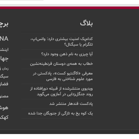
بلاگ
برچ
NA
کدام‌یک امنیت بیشتری دارد: واتس‌اپ،
تلگرام یا سیگنال؟
اینشت
آیا چیزی به نام ذهن وجود دارد؟
جها
خطاب به همه‌ی دوستان قرنطینه‌نشین
ز
زمان
معرفی «کاگنتیو کست»، پادکستی در
سیگن
مورد علوم شناختی به فارسی
فضاز
ویدیوی منتشرشده از قبیله دورافتاده‌ از
روند جنگل‌زدایی در آمازون می‌گوید
مصنو
پادکست قندهار منتشر شد
هوش
یک کوه یخ به تازگی از جنوبگان جدا شده
کهکش