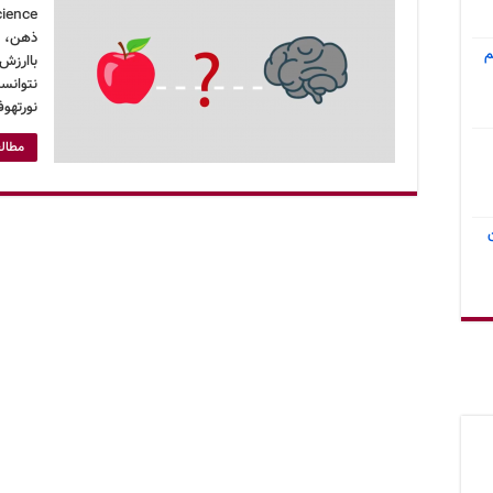
ذهن، م
م
باارزش
نتوانست
نورتهو
مطالع