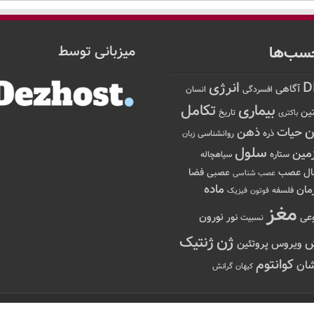
سب‌ها
میزبانی توسط
D
انرژی
آگاهی
افسردگی
انسان
تکامل
بیماری
ین
تاریخ
باکتری
ن
حیات
ذهن
ذره
روانشناسی
زبان
سلول
مین
ستاره
سیاهچاله
عصب
ال
فضا
عصبی
عصب شناسی
ماده
مان
فلسفه
فوتون
فیزیک
مغز
نور
نورون
عی
نسبیت
ژن
ژنتیک
ویروس
پروتئین
کوانتوم
ان
کیهان
گرانش