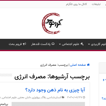
تبلیغات
کانال ما روی تلگرام
وم کاربردی
علوم اجتماعی
پادکست قندهار
فروم بحث
صفحه اصلی
|
برچسب:
مصرف انرژی
برچسب آرشیوها:
مصرف انرژی
 و
آیا چیزی به نام ذهن وجود دارد؟
2020/07/27
انسان‌شناسی
,
بلاگ
,
بیولوژی
,
دانش محض
,
علوم اجتماعی
,
ع
د؟