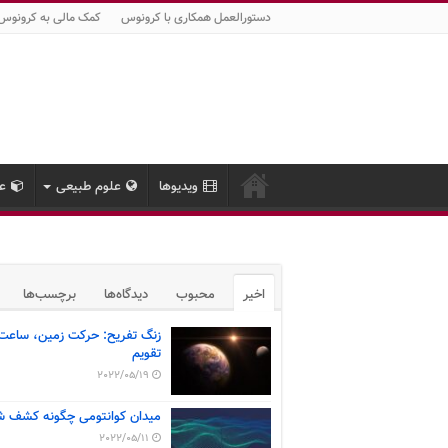
دستورالعمل همکاری با کرونوس
کمک مالی به کرونوس
ویدیوها
علوم طبیعی
عل
اخیر
محبوب
دیدگاه‌ها
برچسب‌ها
زنگ تفریح: حرکت زمین، ساعت
تقویم
2022/05/19
میدان کوانتومی چگونه کشف ش
2022/05/11