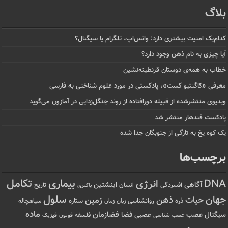
بلاگ
کدام‌یک امنیت بیشتری دارد: واتس‌اپ، تلگرام یا سیگنال؟
آیا چیزی به نام ذهن وجود دارد؟
خطاب به همه‌ی دوستان قرنطینه‌نشین
معرفی «کاگنتیو کست»، پادکستی در مورد علوم شناختی به فارسی
ویدیوی منتشرشده از قبیله دورافتاده‌ از روند جنگل‌زدایی در آمازون می‌گوید
پادکست قندهار منتشر شد
یک کوه یخ به تازگی از جنوبگان جدا شده
برچسب‌ها
تکامل
بیماری
DNA
انرژی
آگاهی
اینشتین
افسردگی
انسان
تاریخ
باکتری
سلول
جهان
حیات
ذهن
زمین
ذره
ستاره
روانشناسی
زمان
سیاهچاله
زبان
ماده
عصب
فضازمان
سیگنال
فضا
عصبی
عصب شناسی
فلسفه
فوتون
فیزیک