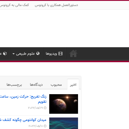
دستورالعمل همکاری با کرونوس
کمک مالی به کرونوس
ویدیوها
علوم طبیعی
عل
اخیر
محبوب
دیدگاه‌ها
برچسب‌ها
زنگ تفریح: حرکت زمین، ساعت
تقویم
2022/05/19
میدان کوانتومی چگونه کشف ش
2022/05/11