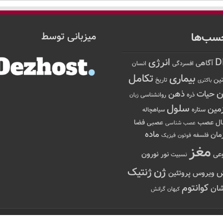
سب‌ها
میزبانی توسط
D
انرژی
آگاهی
افسردگی
انسان
تکامل
بیماری
ین
تاریخ
باکتری
ن
حیات
ذهن
ذره
روانشناسی
زبان
سلول
مین
ستاره
سیاهچاله
عصب
ال
فضا
عصبی
عصب شناسی
ماده
مان
فلسفه
فوتون
فیزیک
مغز
نور
نورون
عی
نسبیت
ژن
ژنتیک
ویروس
پروتئین
کوانتوم
ان
کیهان
گرانش