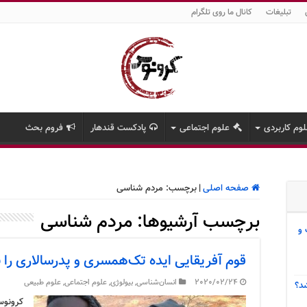
تبلیغات
کانال ما روی تلگرام
وم کاربردی
علوم اجتماعی
پادکست قندهار
فروم بحث
صفحه اصلی
|
برچسب:
مردم شناسی
برچسب آرشیوها:
مردم شناسی
 و
قوم آفریقایی ایده تک‌همسری و پدرسالاری ر
2020/02/24
انسان‌شناسی
,
بیولوژی
,
علوم اجتماعی
,
علوم طبیعی
د؟
کرونوس