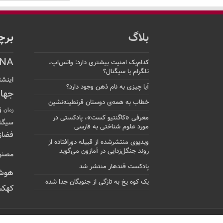
بلاگ
برچ
NA
کدام‌یک امنیت بیشتری دارد: واتس‌اپ،
تلگرام یا سیگنال؟
اینشت
آیا چیزی به نام ذهن وجود دارد؟
جها
خطاب به همه‌ی دوستان قرنطینه‌نشین
ز
زمان
معرفی «کاگنتیو کست»، پادکستی در
سیگن
مورد علوم شناختی به فارسی
فضاز
ویدیوی منتشرشده از قبیله دورافتاده‌ از
روند جنگل‌زدایی در آمازون می‌گوید
مصنو
پادکست قندهار منتشر شد
هوش
یک کوه یخ به تازگی از جنوبگان جدا شده
کهکش