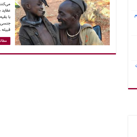
می‌کنن
عقاید ب
م
با بقیه
جنسی خ
قبیله 
مطالع