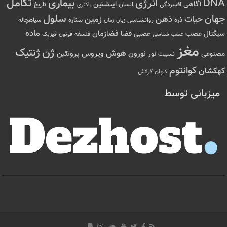
تکامل
بیماری
DNA
انرژی
آگاهی
اینشتین
افسردگی
انسان
تاریخ
باکتری
سلول
جهان
حیات
ذهن
زمین
ذره
ستاره
روانشناسی
زمان
سیاهچاله
زبان
ماده
عصب
فضازمان
سیگنال
فضا
عصبی
عصب شناسی
فلسفه
فوتون
فیزیک
مغز
ژن
ژنتیک
هوش
ویروس
نور
نورون
پروتئین
مصنوعی
نسبیت
کوانتوم
کهکشان
کیهان
گرانش
میزبانی توسط