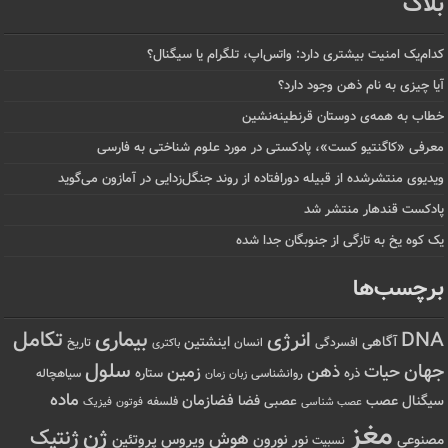
بلاگ
کدام‌یک امنیت بیشتری دارد: واتس‌اپ، تلگرام یا سیگنال؟
آیا چیزی به نام ذهن وجود دارد؟
خطاب به همه‌ی دوستان قرنطینه‌نشین
معرفی «کاگنتیو کست»، پادکستی در مورد علوم شناختی به فارسی
ویدیوی منتشرشده از قبیله دورافتاده‌ از روند جنگل‌زدایی در آمازون می‌گوید
پادکست قندهار منتشر شد
یک کوه یخ به تازگی از جنوبگان جدا شده
برچسب‌ها
تکامل
بیماری
DNA
انرژی
آگاهی
اینشتین
افسردگی
انسان
تاریخ
باکتری
سلول
جهان
حیات
ذهن
زمین
ذره
ستاره
روانشناسی
زمان
سیاهچاله
زبان
ماده
عصب
فضازمان
سیگنال
فضا
عصبی
عصب شناسی
فلسفه
فوتون
فیزیک
مغز
ژن
ژنتیک
هوش
ویروس
نور
نورون
پروتئین
مصنوعی
نسبیت