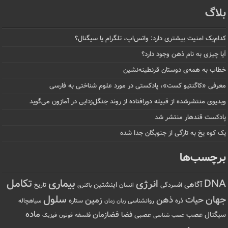
بلاگ
کدام‌یک امنیت بیشتری دارد: واتس‌اپ، تلگرام یا سیگنال؟
آیا چیزی به نام ذهن وجود دارد؟
خطاب به همه‌ی دوستان قرنطینه‌نشین
معرفی «کاگنتیو کست»، پادکستی در مورد علوم شناختی به فارسی
ویدیوی منتشرشده از قبیله دورافتاده‌ از روند جنگل‌زدایی در آمازون می‌گوید
پادکست قندهار منتشر شد
یک کوه یخ به تازگی از جنوبگان جدا شده
برچسب‌ها
تکامل
بیماری
DNA
انرژی
آگاهی
اینشتین
افسردگی
انسان
تاریخ
باکتری
سلول
جهان
حیات
ذهن
زمین
ذره
ستاره
روانشناسی
زمان
سیاهچاله
زبان
ماده
عصب
فضازمان
سیگنال
فضا
عصبی
عصب شناسی
فلسفه
فوتون
فیزیک