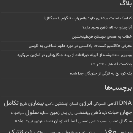
بلاگ
کدام‌یک امنیت بیشتری دارد: واتس‌اپ، تلگرام یا سیگنال؟
آیا چیزی به نام ذهن وجود دارد؟
خطاب به همه‌ی دوستان قرنطینه‌نشین
معرفی «کاگنتیو کست»، پادکستی در مورد علوم شناختی به فارسی
ویدیوی منتشرشده از قبیله دورافتاده‌ از روند جنگل‌زدایی در آمازون می‌گوید
پادکست قندهار منتشر شد
یک کوه یخ به تازگی از جنوبگان جدا شده
برچسب‌ها
تکامل
بیماری
DNA
انرژی
آگاهی
اینشتین
افسردگی
انسان
تاریخ
باکتری
سلول
جهان
حیات
ذهن
زمین
ذره
ستاره
روانشناسی
زمان
سیاهچاله
زبان
ماده
عصب
فضازمان
سیگنال
فضا
عصبی
عصب شناسی
فلسفه
فوتون
فیزیک
مغز
ژن
ژنتیک
هوش
ویروس
نور
نورون
پروتئین
مصنوعی