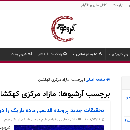
تبلیغات
کانال ما روی تلگرام
وم کاربردی
علوم اجتماعی
پادکست قندهار
فروم بحث
صفحه اصلی
|
برچسب:
مازاد مرکزی کهکشان
برچسب آرشیوها:
مازاد مرکزی کهکشا
 و
تحقیقات جدید پرونده قدیمی ماده تاریک را دو
2019/12/18
دانش محض
,
ریاضیات
,
علوم طبیعی
,
فلسفه
,
فیزیک
,
نجوم
د؟
کرونوس