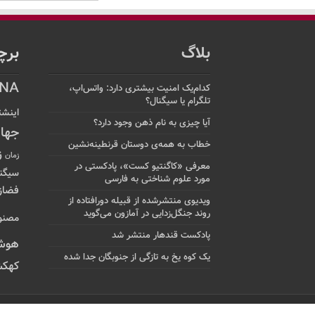
بلاگ
برچ
NA
کدام‌یک امنیت بیشتری دارد: واتس‌اپ،
تلگرام یا سیگنال؟
اینشت
آیا چیزی به نام ذهن وجود دارد؟
جها
خطاب به همه‌ی دوستان قرنطینه‌نشین
ز
زمان
معرفی «کاگنتیو کست»، پادکستی در
سیگن
مورد علوم شناختی به فارسی
فضاز
ویدیوی منتشرشده از قبیله دورافتاده‌ از
روند جنگل‌زدایی در آمازون می‌گوید
مصنو
پادکست قندهار منتشر شد
هوش
یک کوه یخ به تازگی از جنوبگان جدا شده
کهکش