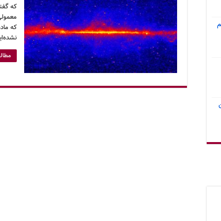
که گفته
معمولی
م
که ماده
نشده‌ای
مطالع