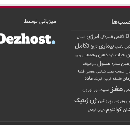
سب‌ها
میزبانی توسط
D
انرژی
آگاهی
افسردگی
انسان
تکامل
بیماری
ین
تاریخ
باکتری
ن
حیات
ذهن
ذره
روانشناسی
زبان
سلول
مین
ستاره
سیاهچاله
عصب
ال
فضا
عصبی
عصب شناسی
ماده
مان
فلسفه
فوتون
فیزیک
مغز
نور
نورون
عی
نسبیت
ژن
ژنتیک
ویروس
پروتئین
کوانتوم
ان
کیهان
گرانش