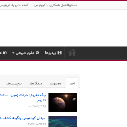
دستورالعمل همکاری با کرونوس
کمک مالی به کرونوس
ویدیوها
علوم طبیعی
عل
اخیر
محبوب
دیدگاه‌ها
برچسب‌ها
زنگ تفریح: حرکت زمین، ساعت
تقویم
2022/05/19
میدان کوانتومی چگونه کشف ش
2022/05/11