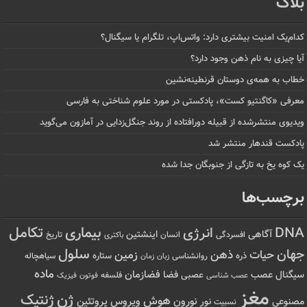
بلاگ
کدام‌یک امنیت بیشتری دارد: واتس‌اپ، تلگرام یا سیگنال؟
آیا چیزی به نام ذهن وجود دارد؟
خطاب به همه‌ی دوستان قرنطینه‌نشین
معرفی «کاگنتیو کست»، پادکستی در مورد علوم شناختی به فارسی
ویدیوی منتشرشده از قبیله دورافتاده‌ از روند جنگل‌زدایی در آمازون می‌گوید
پادکست قندهار منتشر شد
یک کوه یخ به تازگی از جنوبگان جدا شده
برچسب‌ها
تکامل
بیماری
DNA
انرژی
آگاهی
اینشتین
افسردگی
انسان
تاریخ
باکتری
سلول
جهان
حیات
ذهن
زمین
ذره
ستاره
روانشناسی
زمان
سیاهچاله
زبان
ماده
عصب
فضازمان
سیگنال
فضا
عصبی
عصب شناسی
فلسفه
فوتون
فیزیک
مغز
ژن
ژنتیک
هوش
ویروس
نور
نورون
پروتئین
مصنوعی
نسبیت