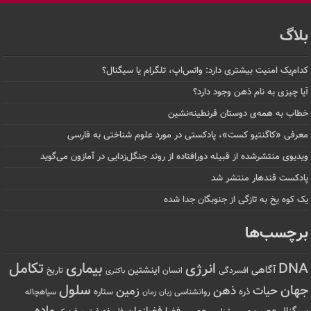
بلاگ
کدام‌یک امنیت بیشتری دارد: واتس‌اپ، تلگرام یا سیگنال؟
آیا چیزی به نام ذهن وجود دارد؟
خطاب به همه‌ی دوستان قرنطینه‌نشین
معرفی «کاگنتیو کست»، پادکستی در مورد علوم شناختی به فارسی
ویدیوی منتشرشده از قبیله دورافتاده‌ از روند جنگل‌زدایی در آمازون می‌گوید
پادکست قندهار منتشر شد
یک کوه یخ به تازگی از جنوبگان جدا شده
برچسب‌ها
تکامل
بیماری
DNA
انرژی
آگاهی
اینشتین
افسردگی
انسان
تاریخ
باکتری
سلول
جهان
حیات
ذهن
زمین
ذره
ستاره
روانشناسی
زمان
سیاهچاله
زبان
ماده