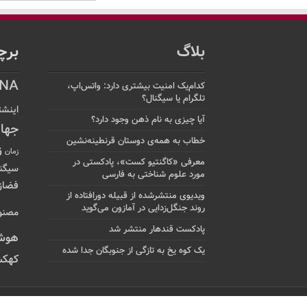
بلاگ
برچ
NA
کدام‌یک امنیت بیشتری دارد: واتس‌اپ،
تلگرام یا سیگنال؟
اینشت
آیا چیزی به نام ذهن وجود دارد؟
جها
خطاب به همه‌ی دوستان قرنطینه‌نشین
ز
زمان
معرفی «کاگنتیو کست»، پادکستی در
سیگن
مورد علوم شناختی به فارسی
فضاز
ویدیوی منتشرشده از قبیله دورافتاده‌ از
روند جنگل‌زدایی در آمازون می‌گوید
مصنو
پادکست قندهار منتشر شد
هوش
یک کوه یخ به تازگی از جنوبگان جدا شده
کهکش