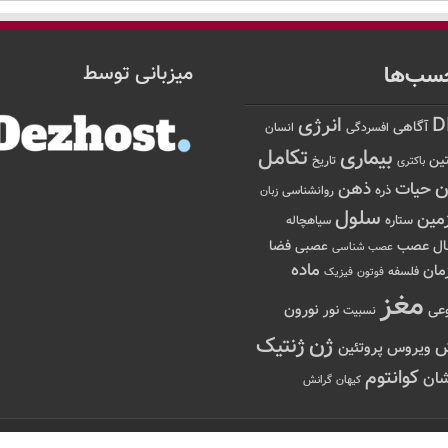
سب‌ها
میزبانی توسط
D
انرژی
آگاهی
افسردگی
انسان
تکامل
بیماری
ین
تاریخ
باکتری
ن
حیات
ذهن
ذره
روانشناسی
زبان
سلول
مین
ستاره
سیاهچاله
عصب
ال
فضا
عصبی
عصب شناسی
ماده
مان
فلسفه
فوتون
فیزیک
مغز
نور
نورون
عی
نسبیت
ژن
ژنتیک
ویروس
پروتئین
کوانتوم
ان
کیهان
گرانش