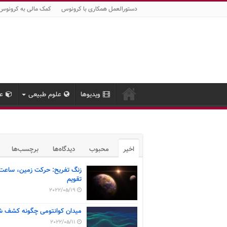
دستورالعمل همکاری با کرونوس
کمک مالی به کرونوس
ویدیوها
علوم طبیعی
عل
اخیر
محبوب
دیدگاه‌ها
برچسب‌ها
زنگ تفریح: حرکت زمین، ساعت
تقویم
2022/05/19
میدان کوانتومی چگونه کشف ش
2022/05/11