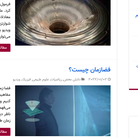
فرمول‌
کرد. م
م
معادلا
شوارتزش
ویدیو ب
می‌توا
مطالع
فضازمان چیست؟
2022/01/02
دانش محض
,
ریاضیات
,
علوم طبیعی
,
فیزیک
,
ویدیو
فضا-زم
مفاهیم
کنیم و 
می‌فهم
ناظر د
زمان ط
مطالع