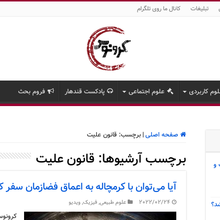
تبلیغات
کانال ما روی تلگرام
وم کاربردی
علوم اجتماعی
پادکست قندهار
فروم بحث
صفحه اصلی
|
برچسب:
قانون علیت
برچسب آرشیوها:
قانون علیت
 و
آیا می‌توان با کرمچاله به اعماق فضازمان سفر ک
2022/02/24
علوم طبیعی
,
فیزیک
,
ویدیو
د؟