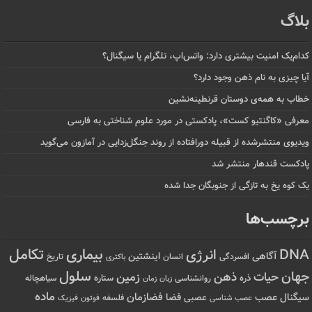
بلاگ
کدام‌یک امنیت بیشتری دارد: واتس‌اپ، تلگرام یا سیگنال؟
آیا چیزی به نام ذهن وجود دارد؟
خطاب به همه‌ی دوستان قرنطینه‌نشین
معرفی «کاگنتیو کست»، پادکستی در مورد علوم شناختی به فارسی
ویدیوی منتشرشده از قبیله دورافتاده‌ از روند جنگل‌زدایی در آمازون می‌گوید
پادکست قندهار منتشر شد
یک کوه یخ به تازگی از جنوبگان جدا شده
برچسب‌ها
تکامل
بیماری
DNA
انرژی
آگاهی
اینشتین
افسردگی
انسان
تاریخ
باکتری
سلول
جهان
حیات
ذهن
زمین
ذره
ستاره
روانشناسی
زمان
سیاهچاله
زبان
ماده
عصب
فضازمان
سیگنال
فضا
عصبی
عصب شناسی
فلسفه
فوتون
فیزیک