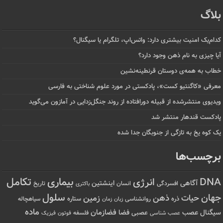
بلاگ
کدام‌یک امنیت بیشتری دارد: واتس‌اپ، تلگرام یا سیگنال؟
آیا چیزی به نام ذهن وجود دارد؟
خطاب به همه‌ی دوستان قرنطینه‌نشین
معرفی «کاگنتیو کست»، پادکستی در مورد علوم شناختی به فارسی
ویدیوی منتشرشده از قبیله دورافتاده‌ از روند جنگل‌زدایی در آمازون می‌گوید
پادکست قندهار منتشر شد
یک کوه یخ به تازگی از جنوبگان جدا شده
برچسب‌ها
تکامل
بیماری
DNA
انرژی
آگاهی
اینشتین
افسردگی
انسان
تاریخ
باکتری
سلول
جهان
حیات
ذهن
زمین
ذره
ستاره
روانشناسی
زمان
سیاهچاله
زبان
ماده
عصب
فضازمان
سیگنال
فضا
عصبی
عصب شناسی
فلسفه
فوتون
فیزیک