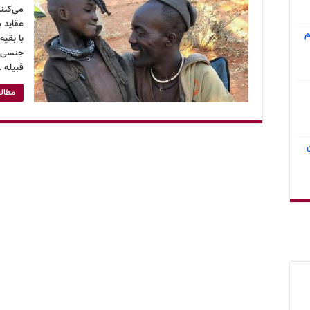
می‌کنن
عقاید ب
م
با بقیه
جنسی خ
قبیله 
مطالع