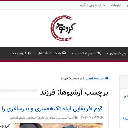
تبلیغات
کانال ما روی تلگرام
وم کاربردی
علوم اجتماعی
پادکست قندهار
فروم بحث
صفحه اصلی
|
برچسب:
فرزند
برچسب آرشیوها:
فرزند
 و
قوم آفریقایی ایده تک‌همسری و پدرسالاری ر
2020/02/24
انسان‌شناسی
,
بیولوژی
,
علوم اجتماعی
,
علوم طبیعی
د؟
کرونوس