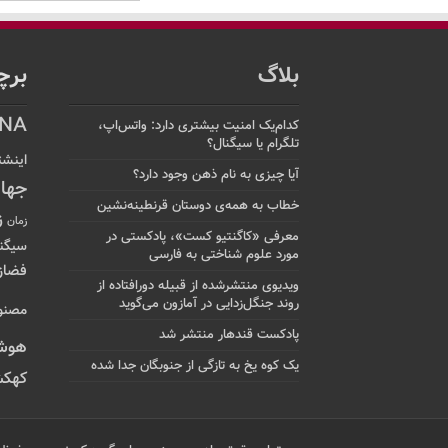
بلاگ
برچ
NA
کدام‌یک امنیت بیشتری دارد: واتس‌اپ،
تلگرام یا سیگنال؟
اینشت
آیا چیزی به نام ذهن وجود دارد؟
جها
خطاب به همه‌ی دوستان قرنطینه‌نشین
ز
زمان
معرفی «کاگنتیو کست»، پادکستی در
سیگن
مورد علوم شناختی به فارسی
فضاز
ویدیوی منتشرشده از قبیله دورافتاده‌ از
روند جنگل‌زدایی در آمازون می‌گوید
مصنو
پادکست قندهار منتشر شد
هوش
یک کوه یخ به تازگی از جنوبگان جدا شده
کهکش