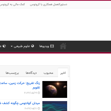
دستورالعمل همکاری با کرونوس
کمک مالی به کرونوس
ویدیوها
علوم طبیعی
عل
اخیر
محبوب
دیدگاه‌ها
برچسب‌ها
زنگ تفریح: حرکت زمین، ساعت
تقویم
2022/05/19
میدان کوانتومی چگونه کشف ش
2022/05/11