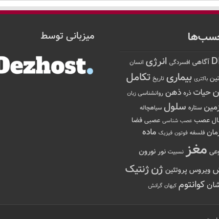
سب‌ها
میزبانی توسط
D
انرژی
آگاهی
افسردگی
انسان
تکامل
بیماری
ین
تاریخ
باکتری
ن
حیات
ذهن
ذره
روانشناسی
زبان
سلول
مین
ستاره
سیاهچاله
عصب
ال
فضا
عصبی
عصب شناسی
ماده
مان
فلسفه
فوتون
فیزیک
مغز
نور
نورون
عی
نسبیت
ژن
ژنتیک
ویروس
پروتئین
کوانتوم
ان
کیهان
گرانش