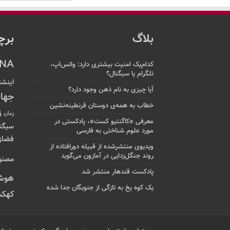
بلاگ
برچ
NA
کدام‌یک امنیت بیشتری دارد: واتس‌اپ،
تلگرام یا سیگنال؟
اینشت
آیا چیزی به نام ذهن وجود دارد؟
جها
خطاب به همه‌ی دوستان قرنطینه‌نشین
ز
زمان
معرفی «کاگنتیو کست»، پادکستی در
سیگن
مورد علوم شناختی به فارسی
فضاز
ویدیوی منتشرشده از قبیله دورافتاده‌ از
روند جنگل‌زدایی در آمازون می‌گوید
مصنو
پادکست قندهار منتشر شد
هوش
یک کوه یخ به تازگی از جنوبگان جدا شده
کهکش