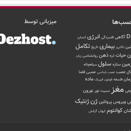
سب‌ها
میزبانی توسط
D
انرژی
آگاهی
افسردگی
انسان
تکامل
بیماری
ین
تاریخ
باکتری
ن
حیات
ذهن
ذره
روانشناسی
زبان
سلول
مین
ستاره
سیاهچاله
عصب
ال
فضا
عصبی
عصب شناسی
ماده
مان
فلسفه
فوتون
فیزیک
مغز
نور
نورون
عی
نسبیت
ژن
ژنتیک
ویروس
پروتئین
کوانتوم
ان
کیهان
گرانش