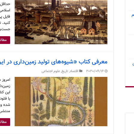
حداقل 
اسلامی 
م
فایل پی
کنید. ت
جست‌وج
مطالع
معرفی کتاب «شیوه‌های تولید زمین‌داری در ایر
2020/04/16
اقتصاد
,
تاریخ
,
علوم اجتماعی
امروز م
زمین‌دا
این کت
یا فئو
منتشر 
مطالع