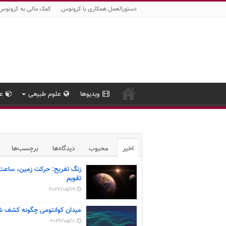
دستورالعمل همکاری با کرونوس
کمک مالی به کرونوس
ویدیوها
علوم طبیعی
عل
اخیر
محبوب
دیدگاه‌ها
برچسب‌ها
زنگ تفریح: حرکت زمین، ساعت
تقویم
2022/05/19
میدان کوانتومی چگونه کشف ش
2022/05/11