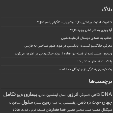
بلاگ
کدام‌یک امنیت بیشتری دارد: واتس‌اپ، تلگرام یا سیگنال؟
آیا چیزی به نام ذهن وجود دارد؟
خطاب به همه‌ی دوستان قرنطینه‌نشین
معرفی «کاگنتیو کست»، پادکستی در مورد علوم شناختی به فارسی
ویدیوی منتشرشده از قبیله دورافتاده‌ از روند جنگل‌زدایی در آمازون می‌گوید
پادکست قندهار منتشر شد
یک کوه یخ به تازگی از جنوبگان جدا شده
برچسب‌ها
تکامل
بیماری
DNA
انرژی
آگاهی
اینشتین
افسردگی
انسان
تاریخ
باکتری
سلول
جهان
حیات
ذهن
زمین
ذره
ستاره
روانشناسی
زمان
سیاهچاله
زبان
ماده
عصب
فضازمان
سیگنال
فضا
عصبی
عصب شناسی
فلسفه
فوتون
فیزیک