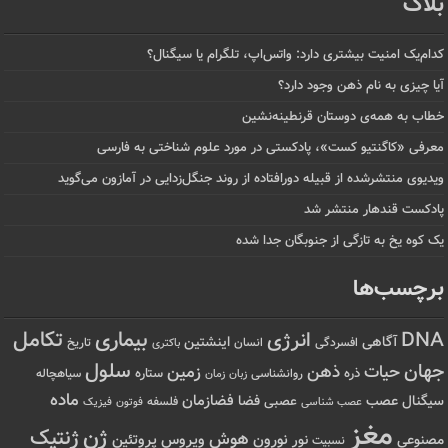
بلاگ
کدام‌یک امنیت بیشتری دارد: واتس‌اپ، تلگرام یا سیگنال؟
آیا چیزی به نام ذهن وجود دارد؟
خطاب به همه‌ی دوستان قرنطینه‌نشین
معرفی «کاگنتیو کست»، پادکستی در مورد علوم شناختی به فارسی
ویدیوی منتشرشده از قبیله دورافتاده‌ از روند جنگل‌زدایی در آمازون می‌گوید
پادکست قندهار منتشر شد
یک کوه یخ به تازگی از جنوبگان جدا شده
برچسب‌ها
تکامل
بیماری
DNA
انرژی
آگاهی
اینشتین
افسردگی
انسان
تاریخ
باکتری
سلول
جهان
حیات
ذهن
زمین
ذره
ستاره
روانشناسی
زمان
سیاهچاله
زبان
ماده
عصب
فضازمان
سیگنال
فضا
عصبی
عصب شناسی
فلسفه
فوتون
فیزیک
مغز
ژن
ژنتیک
هوش
ویروس
نور
نورون
پروتئین
مصنوعی
نسبیت