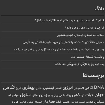
بلاگ
کدام‌یک امنیت بیشتری دارد: واتس‌اپ، تلگرام یا سیگنال؟
آیا چیزی به نام ذهن وجود دارد؟
خطاب به همه‌ی دوستان قرنطینه‌نشین
معرفی «کاگنتیو کست»، پادکستی در مورد علوم شناختی به فارسی
ویدیوی منتشرشده از قبیله دورافتاده‌ از روند جنگل‌زدایی در آمازون می‌گوید
پادکست قندهار منتشر شد
یک کوه یخ به تازگی از جنوبگان جدا شده
برچسب‌ها
تکامل
بیماری
DNA
انرژی
آگاهی
اینشتین
افسردگی
انسان
تاریخ
باکتری
سلول
جهان
حیات
ذهن
زمین
ذره
ستاره
روانشناسی
زمان
سیاهچاله
زبان
ماده
عصب
فضازمان
سیگنال
فضا
عصبی
عصب شناسی
فلسفه
فوتون
فیزیک