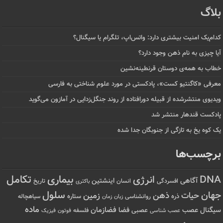
بلاگ
کدام‌یک امنیت بیشتری دارد: واتس‌اپ، تلگرام یا سیگنال؟
آیا چیزی به نام ذهن وجود دارد؟
خطاب به همه‌ی دوستان قرنطینه‌نشین
معرفی «کاگنتیو کست»، پادکستی در مورد علوم شناختی به فارسی
ویدیوی منتشرشده از قبیله دورافتاده‌ از روند جنگل‌زدایی در آمازون می‌گوید
پادکست قندهار منتشر شد
یک کوه یخ به تازگی از جنوبگان جدا شده
برچسب‌ها
تکامل
بیماری
DNA
انرژی
آگاهی
اینشتین
افسردگی
انسان
تاریخ
باکتری
سلول
جهان
حیات
ذهن
زمین
ذره
ستاره
روانشناسی
زمان
سیاهچاله
زبان
ماده
عصب
فضازمان
سیگنال
فضا
عصبی
عصب شناسی
فلسفه
فوتون
فیزیک