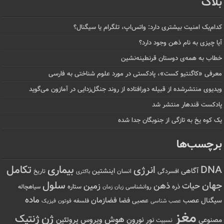
بلاگ
کدام‌یک امنیت بیشتری دارد: واتس‌اپ، تلگرام یا سیگنال؟
آیا چیزی به نام ذهن وجود دارد؟
خطاب به همه‌ی دوستان قرنطینه‌نشین
معرفی «کاگنتیو کست»، پادکستی در مورد علوم شناختی به فارسی
ویدیوی منتشرشده از قبیله دورافتاده‌ از روند جنگل‌زدایی در آمازون می‌گوید
پادکست قندهار منتشر شد
یک کوه یخ به تازگی از جنوبگان جدا شده
برچسب‌ها
تکامل
بیماری
DNA
انرژی
آگاهی
اینشتین
افسردگی
انسان
تاریخ
باکتری
سلول
جهان
حیات
ذهن
زمین
ذره
ستاره
روانشناسی
زمان
سیاهچاله
زبان
ماده
عصب
فضازمان
سیگنال
فضا
عصبی
عصب شناسی
فلسفه
فوتون
فیزیک
مغز
ژن
ژنتیک
هوش
ویروس
نور
نورون
پروتئین
مصنوعی
نسبیت