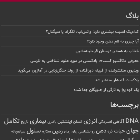
بلاگ
کدام‌یک امنیت بیشتری دارد: واتس‌اپ، تلگرام یا سیگنال؟
آیا چیزی به نام ذهن وجود دارد؟
خطاب به همه‌ی دوستان قرنطینه‌نشین
معرفی «کاگنتیو کست»، پادکستی در مورد علوم شناختی به فارسی
ویدیوی منتشرشده از قبیله دورافتاده‌ از روند جنگل‌زدایی در آمازون می‌گوید
پادکست قندهار منتشر شد
یک کوه یخ به تازگی از جنوبگان جدا شده
برچسب‌ها
تکامل
بیماری
DNA
انرژی
آگاهی
اینشتین
افسردگی
انسان
تاریخ
باکتری
سلول
جهان
حیات
ذهن
زمین
ذره
ستاره
روانشناسی
زمان
سیاهچاله
زبان
ماده