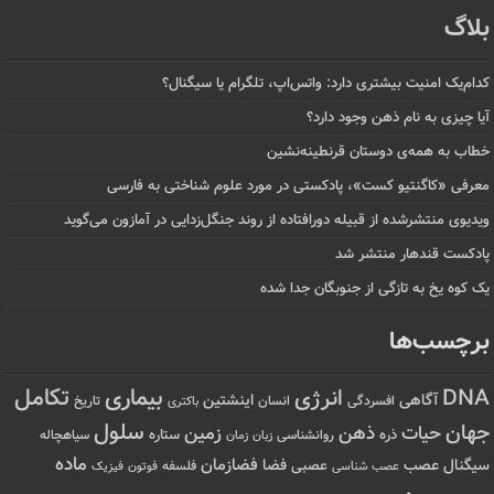
بلاگ
کدام‌یک امنیت بیشتری دارد: واتس‌اپ، تلگرام یا سیگنال؟
آیا چیزی به نام ذهن وجود دارد؟
خطاب به همه‌ی دوستان قرنطینه‌نشین
معرفی «کاگنتیو کست»، پادکستی در مورد علوم شناختی به فارسی
ویدیوی منتشرشده از قبیله دورافتاده‌ از روند جنگل‌زدایی در آمازون می‌گوید
پادکست قندهار منتشر شد
یک کوه یخ به تازگی از جنوبگان جدا شده
برچسب‌ها
تکامل
بیماری
DNA
انرژی
آگاهی
اینشتین
افسردگی
انسان
تاریخ
باکتری
سلول
جهان
حیات
ذهن
زمین
ذره
ستاره
روانشناسی
زمان
سیاهچاله
زبان
ماده
عصب
فضازمان
سیگنال
فضا
عصبی
عصب شناسی
فلسفه
فوتون
فیزیک