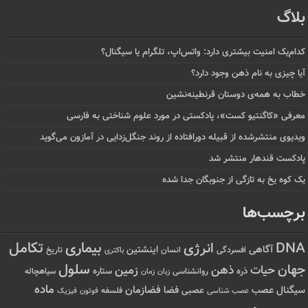
بلاگ
کدام‌یک امنیت بیشتری دارد: واتس‌اپ، تلگرام یا سیگنال؟
آیا چیزی به نام ذهن وجود دارد؟
خطاب به همه‌ی دوستان قرنطینه‌نشین
معرفی «کاگنتیو کست»، پادکستی در مورد علوم شناختی به فارسی
ویدیوی منتشرشده از قبیله دورافتاده‌ از روند جنگل‌زدایی در آمازون می‌گوید
پادکست قندهار منتشر شد
یک کوه یخ به تازگی از جنوبگان جدا شده
برچسب‌ها
تکامل
بیماری
DNA
انرژی
آگاهی
اینشتین
افسردگی
انسان
تاریخ
باکتری
سلول
جهان
حیات
ذهن
زمین
ذره
ستاره
روانشناسی
زمان
سیاهچاله
زبان
ماده
عصب
فضازمان
سیگنال
فضا
عصبی
عصب شناسی
فلسفه
فوتون
فیزیک