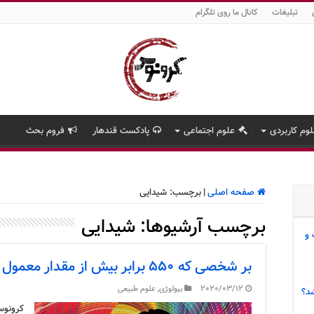
تبلیغات
کانال ما روی تلگرام
وم کاربردی
علوم اجتماعی
پادکست قندهار
فروم بحث
صفحه اصلی
|
برچسب:
شیدایی
برچسب آرشیوها:
شیدایی
 و
بر شخصی که ۵۵۰ برابر بیش از مقدار معمول LSD استنشاق کرد چنین رفت
2020/03/12
بیولوژی
,
علوم طبیعی
د؟
کرونوس