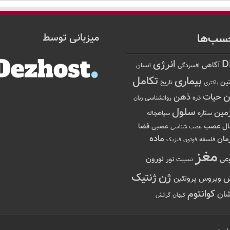
سب‌ها
میزبانی توسط
D
انرژی
آگاهی
افسردگی
انسان
تکامل
بیماری
ین
تاریخ
باکتری
ن
حیات
ذهن
ذره
روانشناسی
زبان
سلول
مین
ستاره
سیاهچاله
عصب
ال
فضا
عصبی
عصب شناسی
ماده
مان
فلسفه
فوتون
فیزیک
مغز
نور
نورون
عی
نسبیت
ژن
ژنتیک
ویروس
پروتئین
کوانتوم
ان
کیهان
گرانش