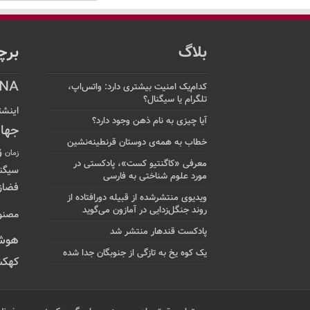
بلاگ
برچ
NA
کدام‌یک امنیت بیشتری دارد: واتس‌اپ،
تلگرام یا سیگنال؟
اینشت
آیا چیزی به نام ذهن وجود دارد؟
جها
خطاب به همه‌ی دوستان قرنطینه‌نشین
ز
زمان
معرفی «کاگنتیو کست»، پادکستی در
سیگن
مورد علوم شناختی به فارسی
فضاز
ویدیوی منتشرشده از قبیله دورافتاده‌ از
روند جنگل‌زدایی در آمازون می‌گوید
مصنو
پادکست قندهار منتشر شد
هوش
یک کوه یخ به تازگی از جنوبگان جدا شده
کهکش