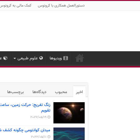
دستورالعمل همکاری با کرونوس
کمک مالی به کرونوس
ویدیوها
علوم طبیعی
عل
اخیر
محبوب
دیدگاه‌ها
برچسب‌ها
زنگ تفریح: حرکت زمین، ساعت
تقویم
2022/05/19
میدان کوانتومی چگونه کشف ش
2022/05/11