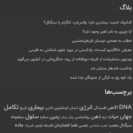
بلاگ
کدام‌یک امنیت بیشتری دارد: واتس‌اپ، تلگرام یا سیگنال؟
آیا چیزی به نام ذهن وجود دارد؟
خطاب به همه‌ی دوستان قرنطینه‌نشین
معرفی «کاگنتیو کست»، پادکستی در مورد علوم شناختی به فارسی
ویدیوی منتشرشده از قبیله دورافتاده‌ از روند جنگل‌زدایی در آمازون می‌گوید
پادکست قندهار منتشر شد
یک کوه یخ به تازگی از جنوبگان جدا شده
برچسب‌ها
تکامل
بیماری
DNA
انرژی
آگاهی
اینشتین
افسردگی
انسان
تاریخ
باکتری
سلول
جهان
حیات
ذهن
زمین
ذره
ستاره
روانشناسی
زمان
سیاهچاله
زبان
ماده
عصب
فضازمان
سیگنال
فضا
عصبی
عصب شناسی
فلسفه
فوتون
فیزیک