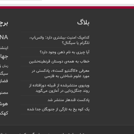
بلاگ
برچ
NA
کدام‌یک امنیت بیشتری دارد: واتس‌اپ،
تلگرام یا سیگنال؟
اینشت
آیا چیزی به نام ذهن وجود دارد؟
جها
خطاب به همه‌ی دوستان قرنطینه‌نشین
ز
زمان
معرفی «کاگنتیو کست»، پادکستی در
سیگن
مورد علوم شناختی به فارسی
فضاز
ویدیوی منتشرشده از قبیله دورافتاده‌ از
روند جنگل‌زدایی در آمازون می‌گوید
مصنو
پادکست قندهار منتشر شد
هوش
یک کوه یخ به تازگی از جنوبگان جدا شده
کهکش