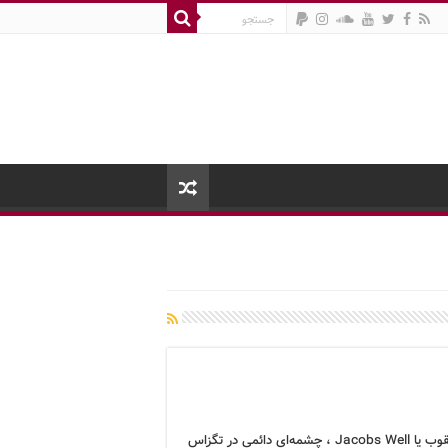
چاه یعقوب یا Jacobs Well ، چشمه‌ای دائمی در تگزاس