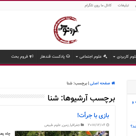
تبلیغات
کانال ما روی تلگرام
وم کاربردی
علوم اجتماعی
پادکست قندهار
فروم بحث
صفحه اصلی
|
برچسب:
شنا
برچسب آرشیوها:
شنا
 و
بازی با جرأت!
2017/12/04
جغرافیا
,
زمین
,
علوم طبیعی
د؟