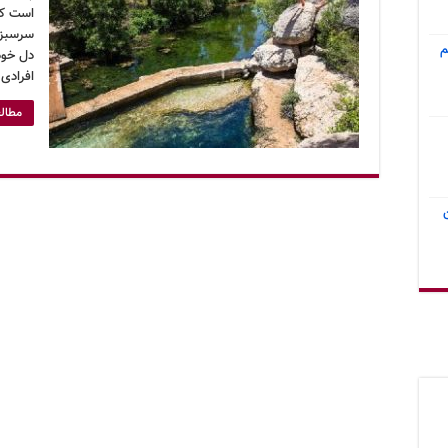
است که
سرسبز 
م
دل خود
افرادی
مطالع