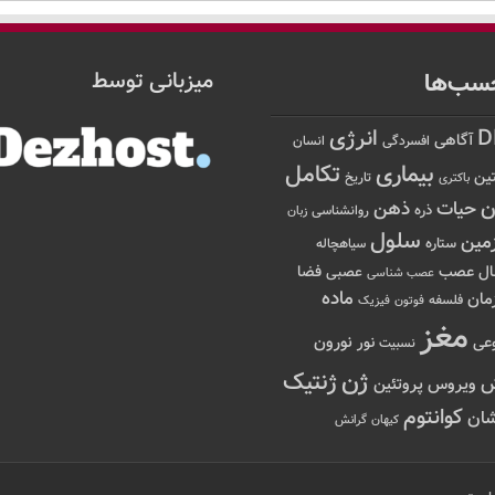
سب‌ها
میزبانی توسط
D
انرژی
آگاهی
افسردگی
انسان
تکامل
بیماری
ین
تاریخ
باکتری
ن
حیات
ذهن
ذره
روانشناسی
زبان
سلول
مین
ستاره
سیاهچاله
عصب
ال
فضا
عصبی
عصب شناسی
ماده
مان
فلسفه
فوتون
فیزیک
مغز
نور
نورون
عی
نسبیت
ژن
ژنتیک
ویروس
پروتئین
کوانتوم
ان
کیهان
گرانش