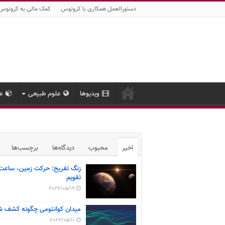
دستورالعمل همکاری با کرونوس
کمک مالی به کرونوس
ویدیوها
علوم طبیعی
عل
اخیر
محبوب
دیدگاه‌ها
برچسب‌ها
زنگ تفریح: حرکت زمین، ساعت
تقویم
2022/05/19
میدان کوانتومی چگونه کشف ش
2022/05/11