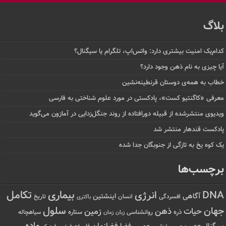
بلاگ
کدام‌یک امنیت بیشتری دارد: واتس‌اپ، تلگرام یا سیگنال؟
آیا چیزی به نام ذهن وجود دارد؟
خطاب به همه‌ی دوستان قرنطینه‌نشین
معرفی «کاگنتیو کست»، پادکستی در مورد علوم شناختی به فارسی
ویدیوی منتشرشده از قبیله دورافتاده‌ از روند جنگل‌زدایی در آمازون می‌گوید
پادکست قندهار منتشر شد
یک کوه یخ به تازگی از جنوبگان جدا شده
برچسب‌ها
تکامل
بیماری
DNA
انرژی
آگاهی
اینشتین
افسردگی
انسان
تاریخ
باکتری
سلول
جهان
حیات
ذهن
زمین
ذره
ستاره
روانشناسی
زمان
سیاهچاله
زبان
ماده