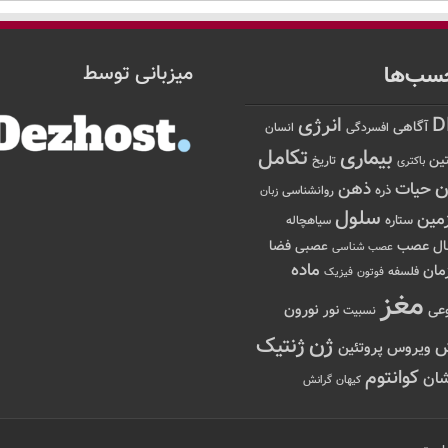
سب‌ها
میزبانی توسط
D
انرژی
آگاهی
افسردگی
انسان
تکامل
بیماری
ین
تاریخ
باکتری
ن
حیات
ذهن
ذره
روانشناسی
زبان
سلول
مین
ستاره
سیاهچاله
عصب
ال
فضا
عصبی
عصب شناسی
ماده
مان
فلسفه
فوتون
فیزیک
مغز
نور
نورون
عی
نسبیت
ژن
ژنتیک
ویروس
پروتئین
کوانتوم
ان
کیهان
گرانش