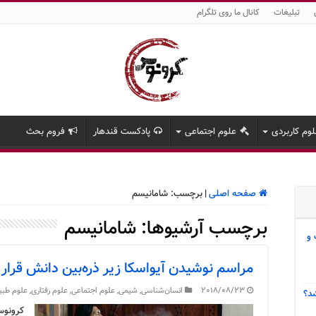
تبلیغات
کانال ما روی تلگرام
وم کاربردی
علوم اجتماعی
پادکست قندهار
فروم بحث
صفحه اصلی
|
برچسب:
شامانیسم
برچسب آرشیوها:
شامانیسم
 و
مراسم نوشیدن آیواسکا زیر ذره‌بین دانش قرار 
2018/08/23
انسان‌شناسی
,
شیمی
,
علوم اجتماعی
,
علوم رفتاری
,
علوم طبی
د؟
کرونوس