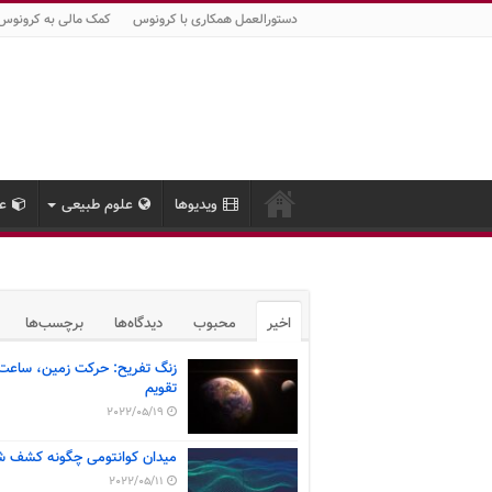
دستورالعمل همکاری با کرونوس
کمک مالی به کرونوس
ویدیوها
علوم طبیعی
عل
اخیر
محبوب
دیدگاه‌ها
برچسب‌ها
زنگ تفریح: حرکت زمین، ساعت
تقویم
2022/05/19
میدان کوانتومی چگونه کشف ش
2022/05/11