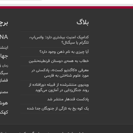
بلاگ
برچ
NA
کدام‌یک امنیت بیشتری دارد: واتس‌اپ،
تلگرام یا سیگنال؟
اینشت
آیا چیزی به نام ذهن وجود دارد؟
جها
خطاب به همه‌ی دوستان قرنطینه‌نشین
ز
زمان
معرفی «کاگنتیو کست»، پادکستی در
سیگن
مورد علوم شناختی به فارسی
فضاز
ویدیوی منتشرشده از قبیله دورافتاده‌ از
روند جنگل‌زدایی در آمازون می‌گوید
مصنو
پادکست قندهار منتشر شد
هوش
یک کوه یخ به تازگی از جنوبگان جدا شده
کهکش