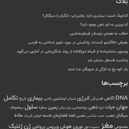
بلاگ
کدام‌یک امنیت بیشتری دارد: واتس‌اپ، تلگرام یا سیگنال؟
آیا چیزی به نام ذهن وجود دارد؟
خطاب به همه‌ی دوستان قرنطینه‌نشین
معرفی «کاگنتیو کست»، پادکستی در مورد علوم شناختی به فارسی
ویدیوی منتشرشده از قبیله دورافتاده‌ از روند جنگل‌زدایی در آمازون می‌گوید
پادکست قندهار منتشر شد
یک کوه یخ به تازگی از جنوبگان جدا شده
برچسب‌ها
تکامل
بیماری
DNA
انرژی
آگاهی
اینشتین
افسردگی
انسان
تاریخ
باکتری
سلول
جهان
حیات
ذهن
زمین
ذره
ستاره
روانشناسی
زمان
سیاهچاله
زبان
ماده
عصب
فضازمان
سیگنال
فضا
عصبی
عصب شناسی
فلسفه
فوتون
فیزیک
مغز
ژن
ژنتیک
هوش
ویروس
نور
نورون
پروتئین
مصنوعی
نسبیت