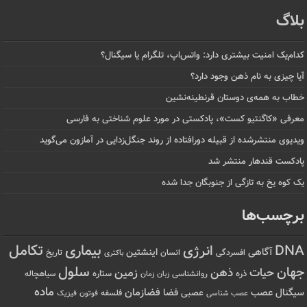
بلاگ
کدام‌یک امنیت بیشتری دارد: واتس‌اپ، تلگرام یا سیگنال؟
آیا چیزی به نام ذهن وجود دارد؟
خطاب به همه‌ی دوستان قرنطینه‌نشین
معرفی «کاگنتیو کست»، پادکستی در مورد علوم شناختی به فارسی
ویدیوی منتشرشده از قبیله دورافتاده‌ از روند جنگل‌زدایی در آمازون می‌گوید
پادکست قندهار منتشر شد
یک کوه یخ به تازگی از جنوبگان جدا شده
برچسب‌ها
تکامل
بیماری
DNA
انرژی
آگاهی
اینشتین
افسردگی
انسان
تاریخ
باکتری
سلول
جهان
حیات
ذهن
زمین
ذره
ستاره
روانشناسی
زمان
سیاهچاله
زبان
ماده
عصب
فضازمان
سیگنال
فضا
عصبی
عصب شناسی
فلسفه
فوتون
فیزیک