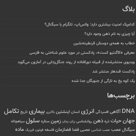
بلاگ
کدام‌یک امنیت بیشتری دارد: واتس‌اپ، تلگرام یا سیگنال؟
آیا چیزی به نام ذهن وجود دارد؟
خطاب به همه‌ی دوستان قرنطینه‌نشین
معرفی «کاگنتیو کست»، پادکستی در مورد علوم شناختی به فارسی
ویدیوی منتشرشده از قبیله دورافتاده‌ از روند جنگل‌زدایی در آمازون می‌گوید
پادکست قندهار منتشر شد
یک کوه یخ به تازگی از جنوبگان جدا شده
برچسب‌ها
تکامل
بیماری
DNA
انرژی
آگاهی
اینشتین
افسردگی
انسان
تاریخ
باکتری
سلول
جهان
حیات
ذهن
زمین
ذره
ستاره
روانشناسی
زمان
سیاهچاله
زبان
ماده
عصب
فضازمان
سیگنال
فضا
عصبی
عصب شناسی
فلسفه
فوتون
فیزیک