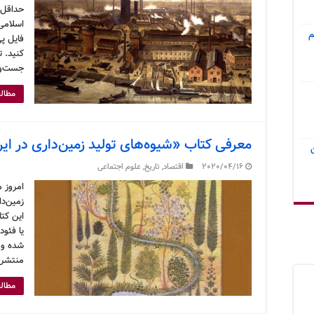
حداقل 
اسلامی 
م
فایل پی
کنید. ت
جست‌وج
مطالع
معرفی کتاب «شیوه‌های تولید زمین‌داری در ایر
2020/04/16
اقتصاد
,
تاریخ
,
علوم اجتماعی
امروز م
زمین‌دا
این کت
یا فئو
منتشر 
مطالع