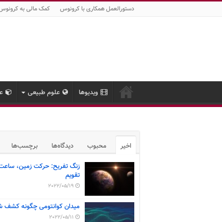
دستورالعمل همکاری با کرونوس
کمک مالی به کرونوس
ویدیوها
علوم طبیعی
عل
اخیر
محبوب
دیدگاه‌ها
برچسب‌ها
زنگ تفریح: حرکت زمین، ساعت
تقویم
2022/05/19
میدان کوانتومی چگونه کشف ش
2022/05/11