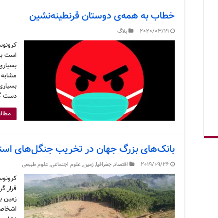
خطاب به همه‌ی دوستان قرنطینه‌نشین
2020/03/19
بلاگ
است به
بسیاری
مشابه ط
بسیاری 
دست گر
مطالع
بانک‌های بزرگ جهان در تخریب جنگل‌های است
2019/09/26
اقتصاد
,
جغرافیا
,
زمین
,
علوم اجتماعی
,
علوم طبیعی
کرونوس
قرار گر
زمین به
اشخاصی