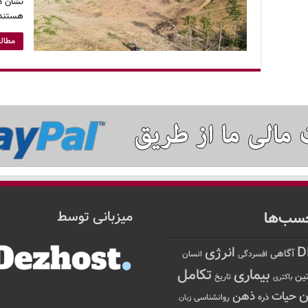
نشان د
هستند،
مطالع
سب‌ها
میزبانی توسط
D
انرژی
آگاهی
افسردگی
انسان
تکامل
بیماری
ین
تاریخ
باکتری
ن
حیات
ذهن
ذره
روانشناسی
زبان