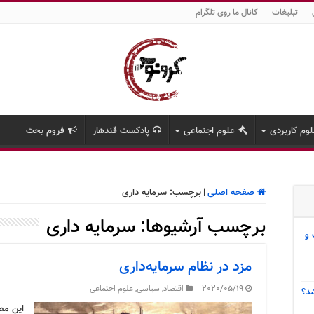
تبلیغات
کانال ما روی تلگرام
وم کاربردی
علوم اجتماعی
پادکست قندهار
فروم بحث
صفحه اصلی
|
برچسب:
سرمایه داری
برچسب آرشیوها:
سرمایه داری
 و
مزد در نظام سرمایه‌داری
2020/05/19
اقتصاد
,
سیاسی
,
علوم اجتماعی
د؟
این مط